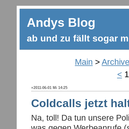
Andys Blog
ab und zu fällt sogar m
Main
>
Archiv
<
1
+2011-06-01 Mi 14:25
Coldcalls jetzt hal
Na, toll! Da tun unsere Pol
was gegen Werbeanrufe (